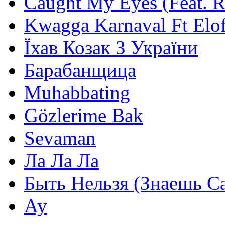
Caught My Eyes (Feat. 
Kwagga Karnaval Ft Elof
Їхав Козак З України
Барабанщица
Muhabbating
Gözlerime Bak
Sevaman
Ла Ла Ла
Быть Нельзя (Знаешь С
Ау