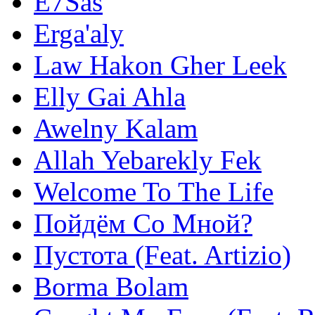
E7Sas
Erga'aly
Law Hakon Gher Leek
Elly Gai Ahla
Awelny Kalam
Allah Yebarekly Fek
Welcome To The Life
Пойдём Со Мной?
Пустота (Feat. Artizio)
Borma Bolam